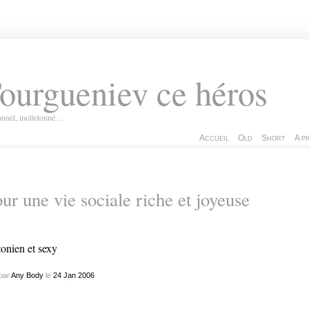
ourgueniev ce héros
ionnel, molletonné…
Accueil
Old
Short
A p
ur une vie sociale riche et joyeuse
tonien et sexy
par
Any Body
le
24
Jan
2006