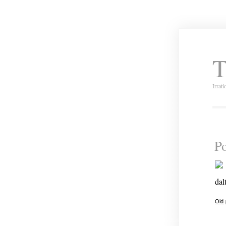
T
Irrat
Po
dal
Old