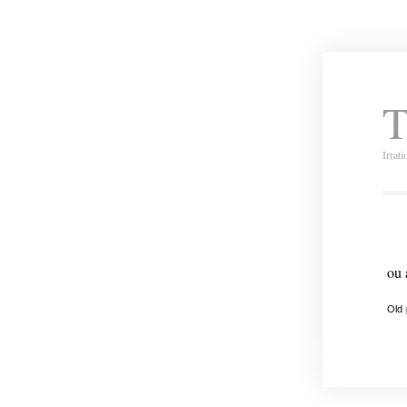
T
Irrat
ou 
Old