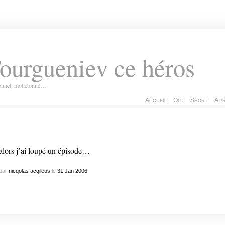
ourgueniev ce héros
ionnel, molletonné…
Accueil
Old
Short
A p
alors j’ai loupé un épisode…
par
nicqolas acqileus
le
31
Jan
2006