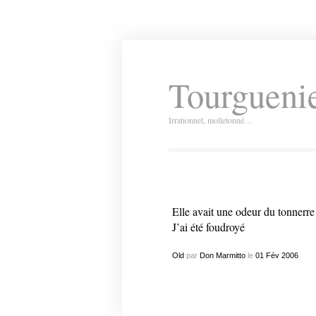
Tourguenie
Irrationnel, molletonné…
Elle avait une odeur du tonnerre
J’ai été foudroyé
Old
par
Don Marmitto
le
01
Fév
2006