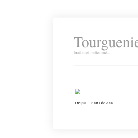
Tourguenie
Irrationnel, molletonné…
Old
par
...
le
08
Fév
2006