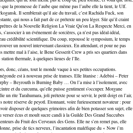
e que la promesse de l’aube que même pas l’aube elle la tient, le Ulf.
kogansk. Il semblerait qu’il aie du travail, c’est Rachida Fuck, son
istante, qui nous a fait part de ce prétexte un peu léger. Sûr qu’il craint
 prêtres de la Nouvelle Religion La Vraie Qu’on La Respecte Merci, en
s, s’associer à un événement de sorcières, ça n’est pas idéal-idéal,
eau crédibilité scientifique. Du coup, repoussé le symposium, le temps
trouver un nouvel intervenant classieux. En attendant, et pour ne pas
s mettre mal à l’aise, le Bene Gesserit Crew a pris ses quartiers dans
 station thermale, à quelques lieues de l’Ile.
rs, donc, céans, tout le monde vaque à ses petites occupations.
négonde est à nouveau prise de transes. Elle litanise : Adebisi – Peter
phy – Beyrouth is Burning Baby … On l’a mise à l’isolement, avec
cintre et du curcuma, qu’elle puisse gentiment s’occuper. Morgane
die un rite Tarahumara, joli prétexte pour se servir, le petit doigt en l’air,
s notre réserve de peyotl. Etonnant, voire furieusement novateur : pour
voir disposer de quelques grimoires afin de bien potasser son sujet, elle
u verser écus et moult sucre candi à la Guilde Des Grand Succubes
enteurs du Fruit des Cerveaux des Gens. Elle ne s’en remet pas, elle
donne, prise de tics nerveux, l’incantation maléfique du « Now i’m