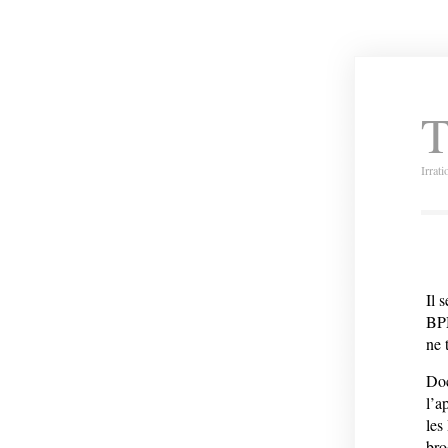
T
Irrat
Il 
BPM
ne 
Doc
l’a
les
bro