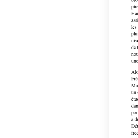
pir
Har
ass
les
plu
niv
de 
nou
une
Alo
Fré
Mur
un 
étu
dan
pou
a d
Dét
fre