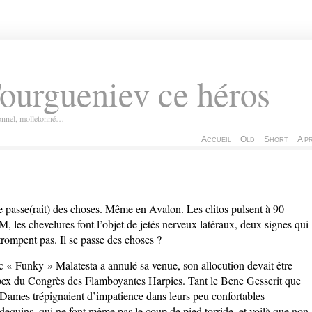
ourgueniev ce héros
ionnel, molletonné…
Accueil
Old
Short
A p
se passe(rait) des choses. Même en Avalon. Les clitos pulsent à 90
, les chevelures font l’objet de jetés nerveux latéraux, deux signes qui
trompent pas. Il se passe des choses ?
 « Funky » Malatesta a annulé sa venue, son allocution devait être
pex du Congrès des Flamboyantes Harpies. Tant le Bene Gesserit que
 Dames trépignaient d’impatience dans leurs peu confortables
dequins, qui ne font même pas le coup de pied torride, et voilà que non,