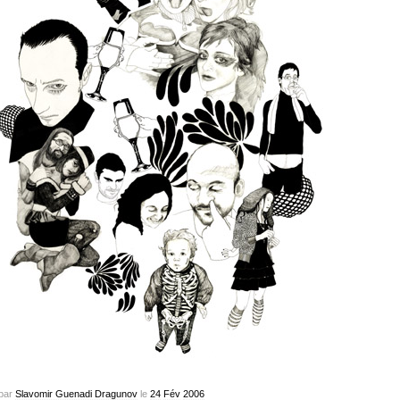
par
Slavomir Guenadi Dragunov
le
24
Fév
2006