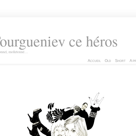
ourgueniev ce héros
ionnel, molletonné…
Accueil
Old
Short
A p