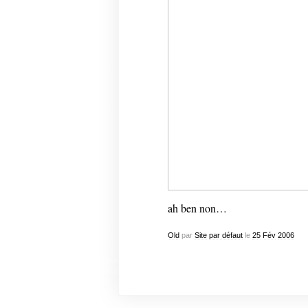
ah ben non…
Old
par
Site par défaut
le
25
Fév
2006