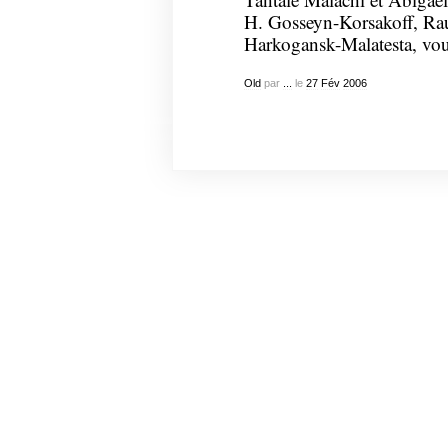
H. Gosseyn-Korsakoff, Rau
Harkogansk-Malatesta, vous
Old
par
...
le
27
Fév
2006