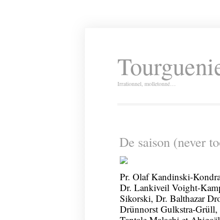
Tourguenie
Irrationnel, molletonné…
De saison (never to
Pr. Olaf Kandinski-Kondra
Dr. Lankiveil Voight-Kamp
Sikorski, Dr. Balthazar Dr
Drünnorst Gulkstra-Grüll,
Tantale Malachi et Abigaë