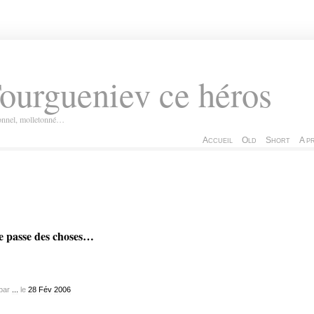
ourgueniev ce héros
ionnel, molletonné…
Accueil
Old
Short
A p
se passe des choses…
par
...
le
28
Fév
2006