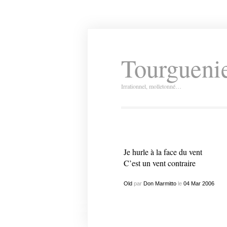
Tourguenie
Irrationnel, molletonné…
Je hurle à la face du vent
C’est un vent contraire
Old
par
Don Marmitto
le
04
Mar
2006