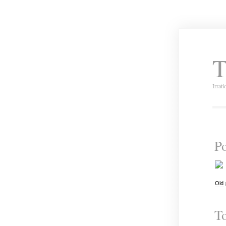
T
Irrat
Po
Old
To