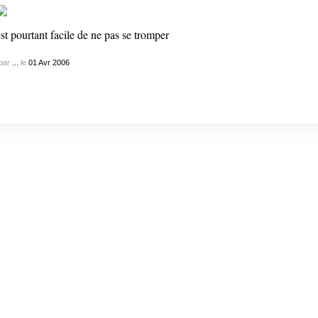
st pourtant facile de ne pas se tromper
par
...
le
01
Avr
2006