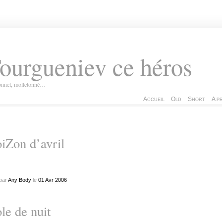
ourgueniev ce héros
ionnel, molletonné…
Accueil
Old
Short
A p
iZon d’avril
par
Any Body
le
01
Avr
2006
le de nuit