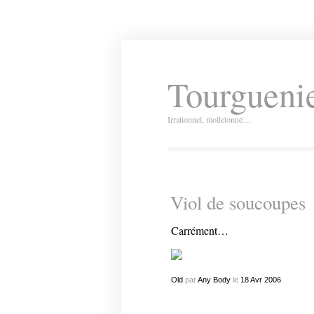
Tourguenie
Irrationnel, molletonné…
Viol de soucoupes
Carrément…
Old
par
Any Body
le
18
Avr
2006