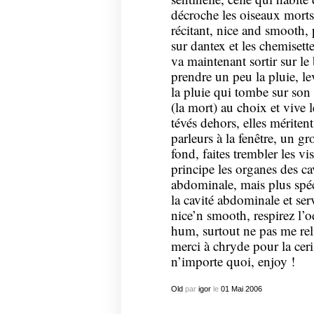
décroche les oiseaux morts
récitant, nice and smooth, 
sur dantex et les chemisette
va maintenant sortir sur le 
prendre un peu la pluie, lev
la pluie qui tombe sur son f
(la mort) au choix et vive l
tévés dehors, elles méritent
parleurs à la fenêtre, un gr
fond, faites trembler les v
principe les organes des ca
abdominale, mais plus spé
la cavité abdominale et serv
nice’n smooth, respirez l’
hum, surtout ne pas me reli
merci à
chryde
pour la ceri
n’importe quoi, enjoy !
Old
par
igor
le
01
Mai
2006