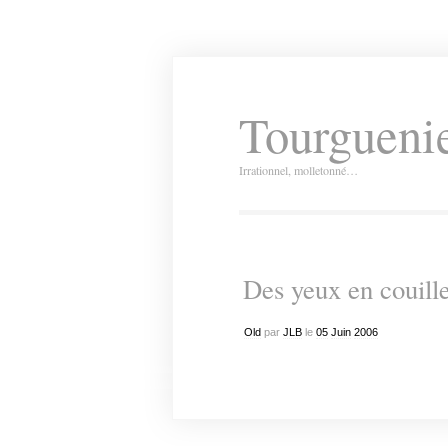
Tourguenie
Irrationnel, molletonné…
Des yeux en couill
Old
par
JLB
le
05
Juin
2006