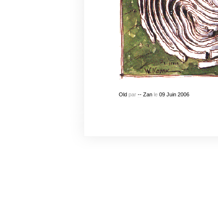
Old
par
-- Zan
le
09
Juin
2006