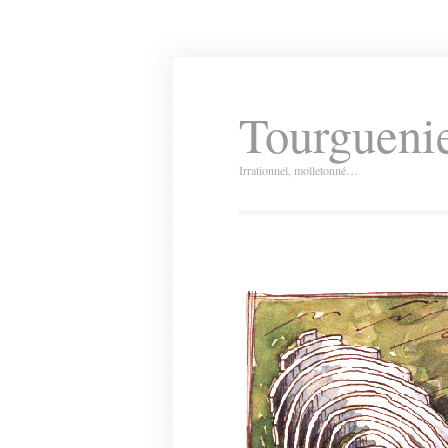
Tourguenie
Irrationnel, molletonné…