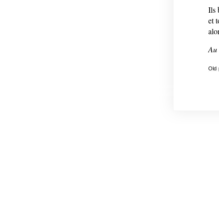
Ils
et 
alo
Au 
Old