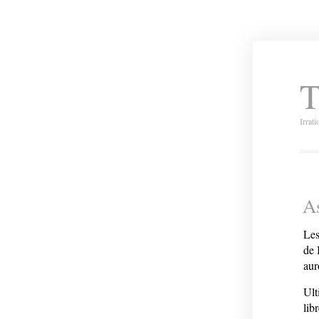
T
Irrat
A
Les
de 
aur
Ult
lib