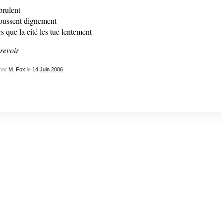
 brulent
toussent dignement
rs que la cité les tue lentement
revoir
par
M. Fox
le
14
Juin
2006