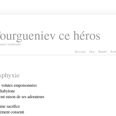
ourgueniev ce héros
ionnel, molletonné…
Accueil
Old
Short
A p
sphyxie
 volutes empoisonnées
Babylone
ont raison de ses adorateurs
ime sacrifice
rement consenti