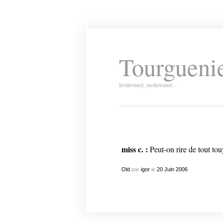
Tourguenie
Irrationnel, molletonné…
miss c. :
Peut-on rire de tout to
Old
par
igor
le
20
Juin
2006