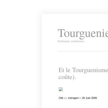
Tourguenie
Irrationnel, molletonné…
Et le Tourguenisme
coûte).
Old
par
estragon
le
26
Juin
2006