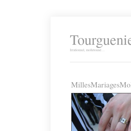
Tourguenie
Irrationnel, molletonné…
MillesMariagesMol