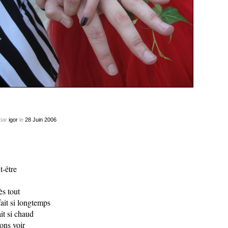
par
igor
le
28
Juin
2006
t-être
ès tout
fait si longtemps
ait si chaud
ons voir