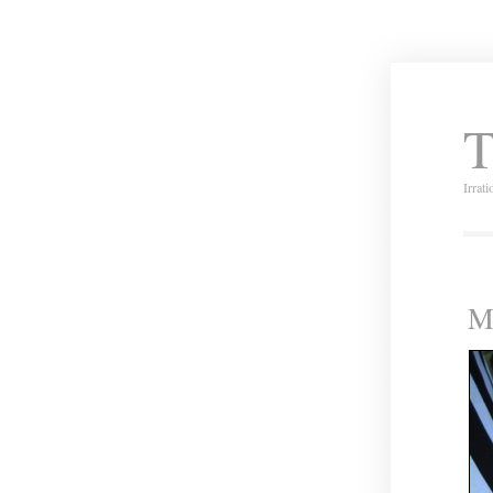
T
Irrat
Mi