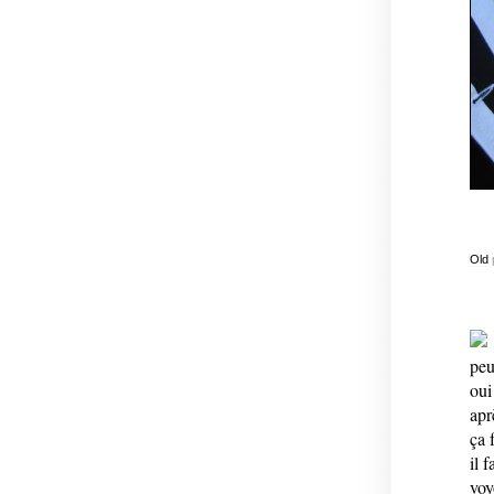
Old
peu
oui
apr
ça 
il f
voy