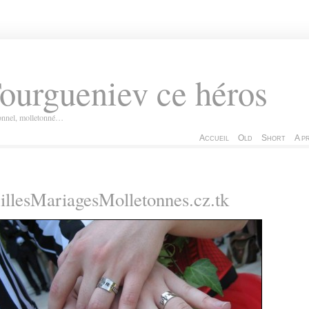
ourgueniev ce héros
ionnel, molletonné…
Accueil
Old
Short
A p
llesMariagesMolletonnes.cz.tk