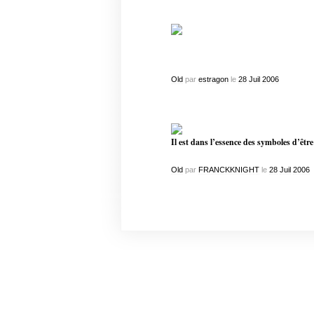
Old
par
estragon
le
28
Juil
2006
Il est dans l’essence des symboles d’êt
Old
par
FRANCKKNIGHT
le
28
Juil
2006