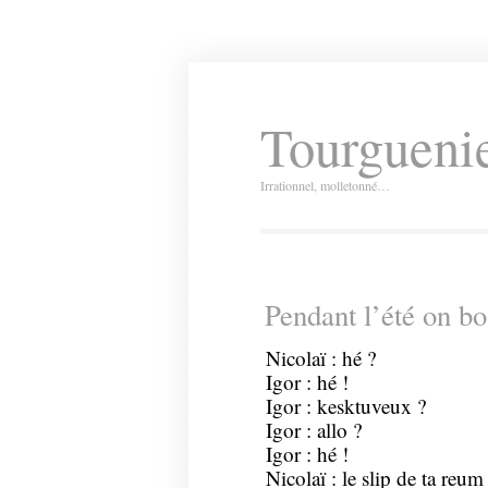
Tourguenie
Irrationnel, molletonné…
Pendant l’été on 
Nicolaï : hé ?
Igor : hé !
Igor : kesktuveux ?
Igor : allo ?
Igor : hé !
Nicolaï : le slip de ta reum