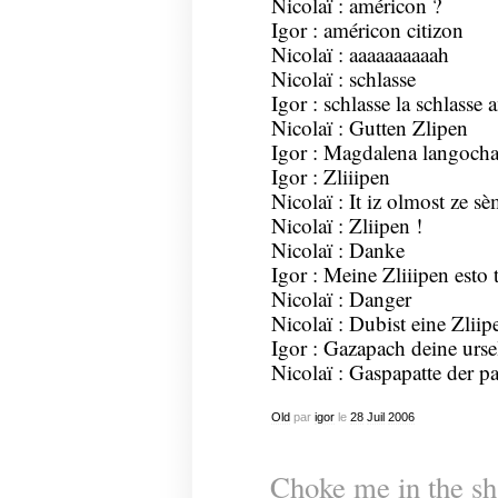
Nicolaï : américon ?
Igor : américon citizon
Nicolaï : aaaaaaaaaah
Nicolaï : schlasse
Igor : schlasse la schlasse
Nicolaï : Gutten Zlipen
Igor : Magdalena langocha 
Igor : Zliiipen
Nicolaï : It iz olmost ze 
Nicolaï : Zliipen !
Nicolaï : Danke
Igor : Meine Zliiipen esto 
Nicolaï : Danger
Nicolaï : Dubist eine Zlii
Igor : Gazapach deine urse
Nicolaï : Gaspapatte der pa
Old
par
igor
le
28
Juil
2006
Choke me in the sh