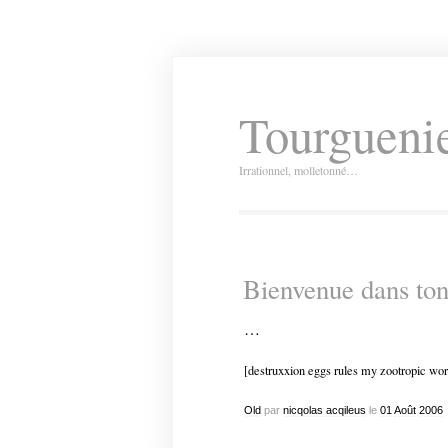
Tourguenie
Irrationnel, molletonné…
Bienvenue dans ton
…
[destruxxion eggs rules my zootropic wor
Old
par
nicqolas acqileus
le
01
Août
2006