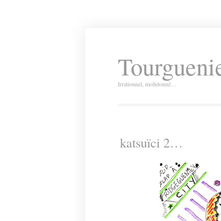
Tourguenie
Irrationnel, molletonné…
katsuïci 2…