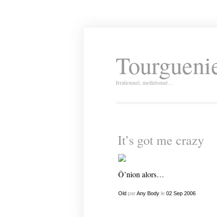
Tourguenie
Irrationnel, molletonné…
It’s got me crazy
Ö’nion alors…
Old
par
Any Body
le
02
Sep
2006