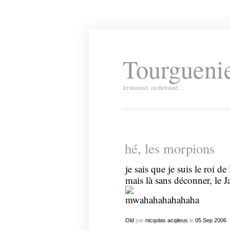
Tourguenie
Irrationnel, molletonné…
hé, les morpions
je sais que je suis le roi de
mais là sans déconner, le Ja
mwahahahahahaha
Old
par
nicqolas acqileus
le
05
Sep
2006