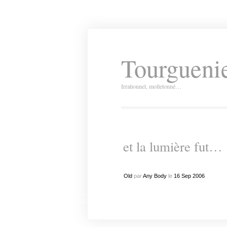
Tourguenie
Irrationnel, molletonné…
et la lumière fut…
Old
par
Any Body
le
16
Sep
2006