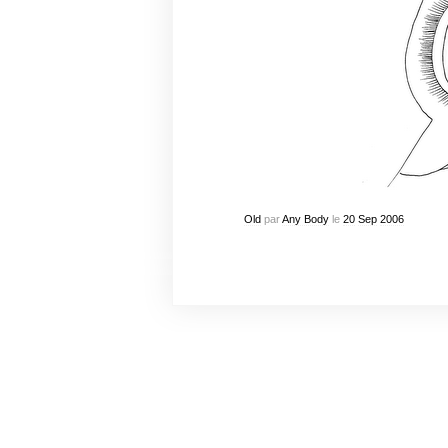
Old
par
Any Body
le
20
Sep
2006