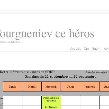
ourgueniev ce héros
ionnel, molletonné…
Accueil
Old
Short
A p