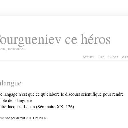
ourgueniev ce héros
ionnel, molletonné…
Accueil
Old
Short
A p
alangue
e langage n’est que ce qu’élabore le discours scientifique pour rendre
pte de lalangue »
utre Jacques: Lacan (Séminaire XX, 126)
par
Site par défaut
le
03
Oct
2006