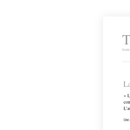
T
Irrat
L
« L
com
L’a
Old