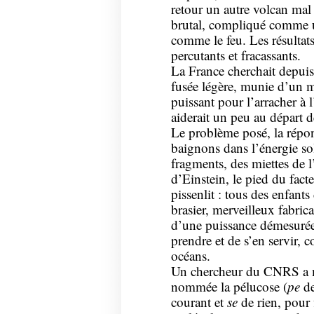
retour un autre volcan mal 
brutal, compliqué comme u
comme le feu. Les résultats 
percutants et fracassants.
La France cherchait depuis
fusée légère, munie d’un m
puissant pour l’arracher à l
aiderait un peu au départ de
Le problème posé, la répon
baignons dans l’énergie so
fragments, des miettes de l
d’Einstein, le pied du facte
pissenlit : tous des enfant
brasier, merveilleux fabric
d’une puissance démesurée, 
prendre et de s’en servir, 
océans.
Un chercheur du CNRS a mi
nommée la pélucose (
pe
de
courant et
se
de rien, pour 