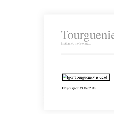
Tourguenie
Irrationnel, molletonné…
Old
par
igor
le
24
Oct
2006