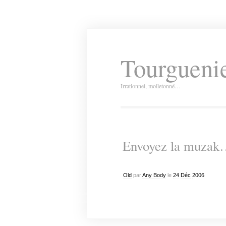
Tourguenie
Irrationnel, molletonné…
Envoyez la muza
Old
par
Any Body
le
24
Déc
2006