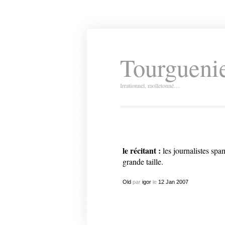
Tourguenie
Irrationnel, molletonné…
le récitant :
les journalistes spa
grande taille.
Old
par
igor
le
12
Jan
2007