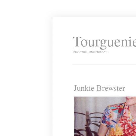
Tourguenie
Irrationnel, molletonné…
Junkie Brewster