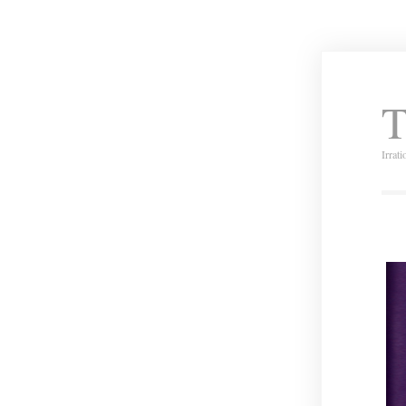
T
Irrat