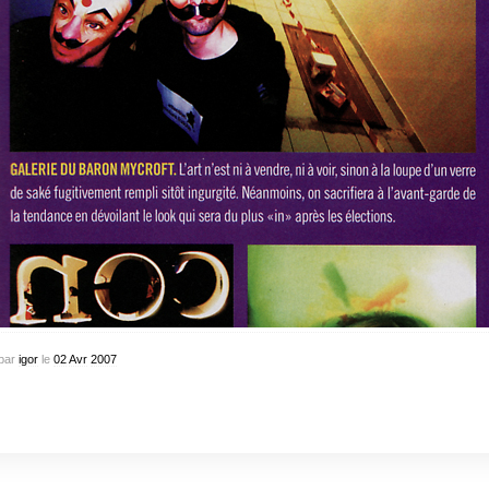
par
igor
le
02
Avr
2007