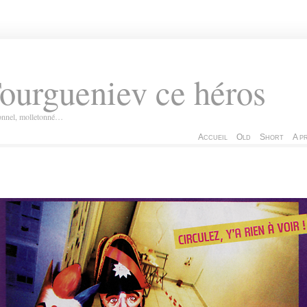
ourgueniev ce héros
ionnel, molletonné…
Accueil
Old
Short
A p