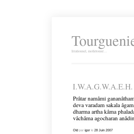
Tourguenie
Irrationnel, molletonné…
I.W.A.G.W.A.E.H.
Prâtar namâmi gananâtham
deva varadam sakala âga
dharma artha kâma phala
vâchâma agocharan anâdi
Old
par
igor
le
28
Juin
2007