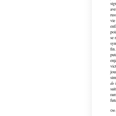
sig
ave
rus
vie
enf
poi
se 
sym
fin
put
enj
vic
jou
sim
de 
sai
ram
fut
Old