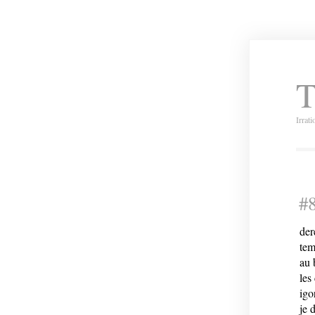
T
Irrat
#8
der
tem
au 
les
igo
je 