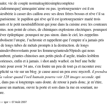
naler, vie de couple normaleagitéesimplecomplexe
clafemmequej’aimequim’aime ou pas. igortourgueniev est il en
siesibérie à casser des caillou avec ses deux frères bossus et rêve t’il sa
 parisienne. le papillon qui rêve qu’il est igortourgueniev marié trois
ants et le petit raoulsidifférent qui joue dans la cuisine avec les couteaux
ntus. non point de crises, de chimiques explosions electriques. pourquoi
rêver épileptique. pourquoi ne pas sinon. dans le ciel, les zeppelins
bolisent l’utopie, l’uchronie et rappellent que l’empire n’a jamais pris
. de longs tubes de métals prompts à la destruction. de longs
ainsdevibrosvolants pour les femmesgéantesde50pieds qui nous
ambent, géantes chinoises aux petits pieds d’argile, triades lesbfem
torieuses, enfin et à jamais. i shot andy warhol. en bref une belle
rnée pour avoir 34 ans, s’en foutre un peu de tout ça et raconter avec
plicité sa vie sur un blog. je cause aussi un peu avec
mycroft
.
il prendra
la valeur quand l’oeil humain pourra voir 128 images seconde
. qui
t, dans pas si longtemps sans doute. de retour à paris donc, je m’étire,
asse un marteau, ouvre la porte et sors dans la rue en souriant, no
ure.
par
igor
le
07
Août
2007