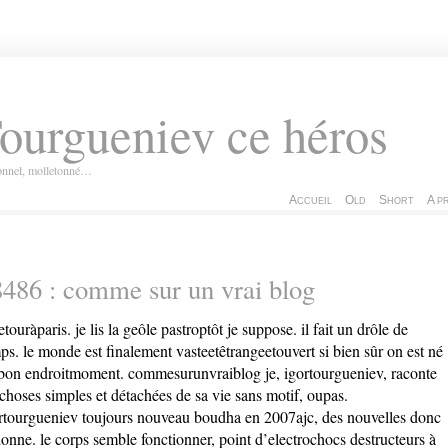
ourgueniev ce héros
ionnel, molletonné…
Accueil
Old
Short
A p
486 : comme sur un vrai blog
etouràparis. je lis la geôle pastroptôt je suppose. il fait un drôle de
ps. le monde est finalement vasteetêtrangeetouvert si bien sûr on est né
bon endroitmoment. commesurunvraiblog je, igortourgueniev, raconte
 choses simples et détachées de sa vie sans motif, oupas.
rtourgueniev toujours nouveau boudha en 2007ajc, des nouvelles donc
donne. le corps semble fonctionner, point d’electrochocs destructeurs à