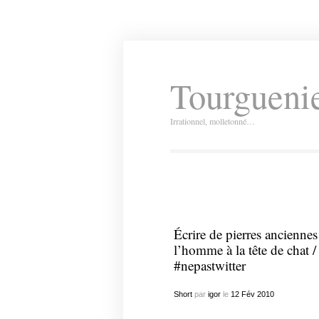
Tourguenie
Irrationnel, molletonné…
Écrire de pierres anciennes
l’homme à la tête de chat /
#nepastwitter
Short
par
igor
le
12
Fév
2010