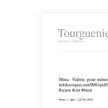
Tourguenie
Irrationnel, molletonné…
Mina : Valérie, pour mémo
infokiosques.net/IMG/pd
#scum #cut #burn
Short
par
igor
le
13
Fév
2010