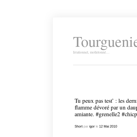
Tourguenie
Irrationnel, molletonné…
Tu peux pas test’ : les de
flamme dévoré par un dau
amiante. #grenelle2 #chicp
Short
par
igor
le
12
Mai
2010