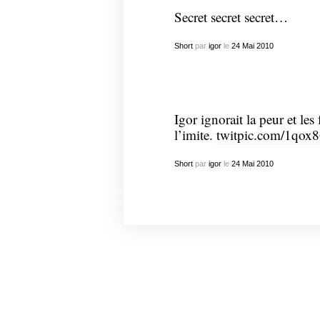
Secret secret secret…
Short
par
igor
le
24
Mai
2010
Igor ignorait la peur et le
l’imite.
twitpic.com/1qox8
Short
par
igor
le
24
Mai
2010