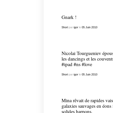
Gnark !
Short
par
igor
le
05
Juin
2010
Nicolai Tourgueniev épouse
les dancings et les couvent
#ipad #ns #love
Short
par
igor
le
05
Juin
2010
Mina rêvait de rapides vai
galaxies sauvages en éons
solides harpons.