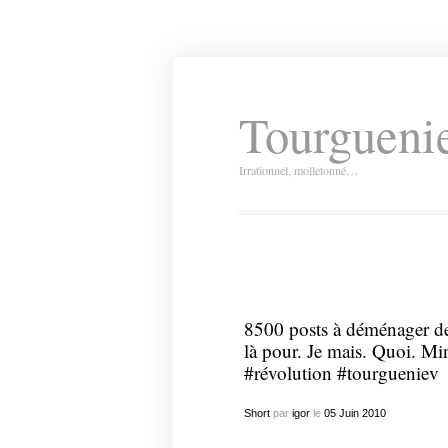
Tourguenie
Irrationnel, molletonné…
8500 posts à déménager de
là pour. Je mais. Quoi. Mi
#révolution #tourgueniev
Short
par
igor
le
05
Juin
2010