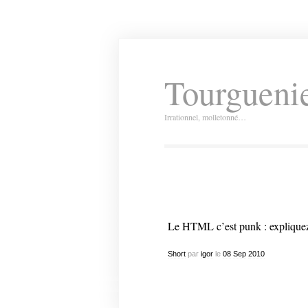
Tourguenie
Irrationnel, molletonné…
Le HTML c’est punk : expliquez
Short
par
igor
le
08
Sep
2010