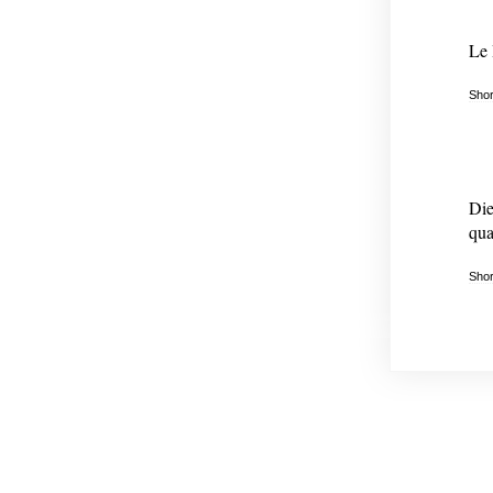
Le 
Shor
Die
qua
Shor