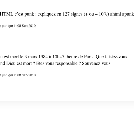
HTML c’est punk : expliquez en 127 signes (+ ou – 10%) #html #punk
t
par
igor
le
08
Sep
2010
u est mort le 3 mars 1984 à 10h47, heure de Paris. Que faisiez-vous
nd Dieu est mort ? Êtes vous responsable ? Souvenez-vous.
t
par
igor
le
08
Sep
2010