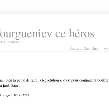
ourgueniev ce héros
ionnel, molletonné…
Accueil
Old
Short
A p
a : bien la peine de faire la Révolution si c’est pour continuer à bouffer
la junk floue.
t
par
igor
le
08
Sep
2010