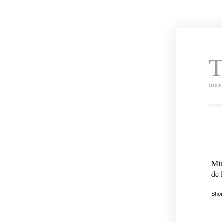
T
Irrat
Min
de 
Shor