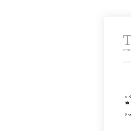
T
Irrat
« S
bit
Shor