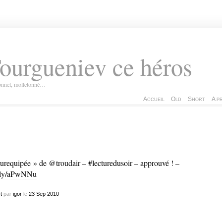
ourgueniev ce héros
ionnel, molletonné…
Accueil
Old
Short
A p
urequipée » de @troudair – #lecturedusoir – approuvé ! –
.ly/aPwNNu
t
par
igor
le
23
Sep
2010