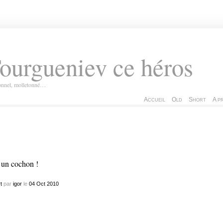
ourgueniev ce héros
ionnel, molletonné…
Accueil
Old
Short
A p
un cochon !
t
par
igor
le
04
Oct
2010