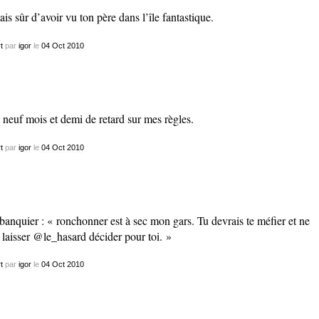
tais sûr d’avoir vu ton père dans l’île fantastique.
t
par
igor
le
04
Oct
2010
i neuf mois et demi de retard sur mes règles.
t
par
igor
le
04
Oct
2010
banquier : « ronchonner est à sec mon gars. Tu devrais te méfier et ne
 laisser @le_hasard décider pour toi. »
t
par
igor
le
04
Oct
2010