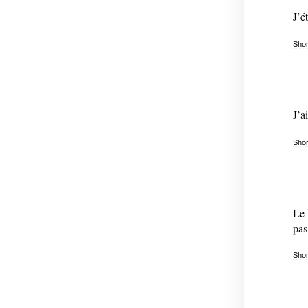
J’é
Shor
J’a
Shor
Le 
pas
Shor