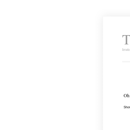
T
Irrat
Oh 
Shor