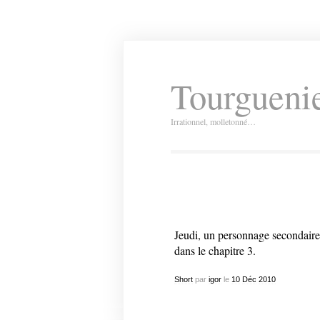
Tourguenie
Irrationnel, molletonné…
Jeudi, un personnage secondaire b
dans le chapitre 3.
Short
par
igor
le
10
Déc
2010