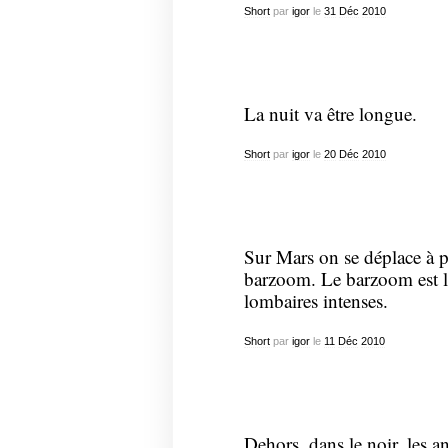
Short
par
igor
le
31
Déc
2010
La nuit va être longue.
Short
par
igor
le
20
Déc
2010
Sur Mars on se déplace à p
barzoom. Le barzoom est lo
lombaires intenses.
Short
par
igor
le
11
Déc
2010
Dehors, dans le noir, les 