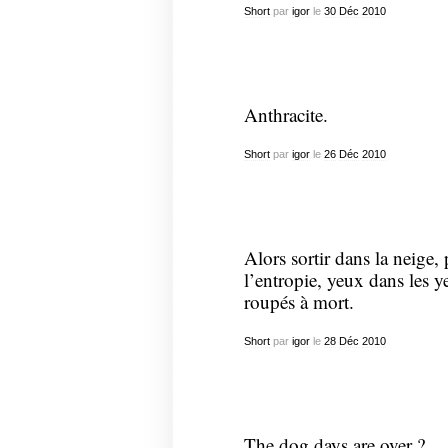
Short
par
igor
le
30
Déc
2010
Anthracite.
Short
par
igor
le
26
Déc
2010
Alors sortir dans la neige,
l’entropie, yeux dans les y
roupés à mort.
Short
par
igor
le
28
Déc
2010
The dog days are over ?