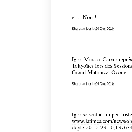
et… Noir !
Short
par
igor
le
20
Déc
2010
Igor, Mina et Carver repr
Tokyoïtes lors des Sessions
Grand Matriarcat Ozone.
Short
par
igor
le
06
Déc
2010
Igor se sentait un peu triste
www.latimes.com/news/obit
doyle-20101231,0,137634