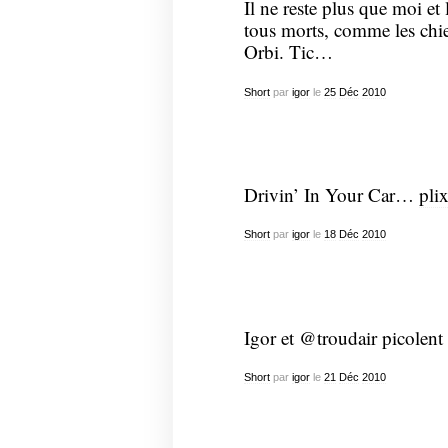
Il ne reste plus que moi et l
tous morts, comme les chie
Orbi. Tic…
Short
par
igor
le
25
Déc
2010
Drivin’ In Your Car…
pli
Short
par
igor
le
18
Déc
2010
Igor et @troudair picolent
Short
par
igor
le
21
Déc
2010