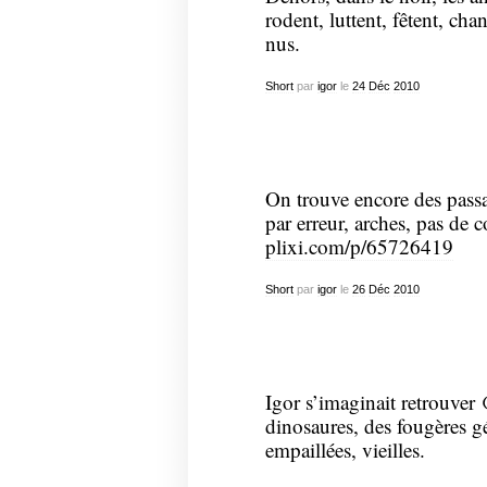
rodent, luttent, fêtent, cha
nus.
Short
par
igor
le
24
Déc
2010
On trouve encore des passa
par erreur, arches, pas de co
plixi.com/p/65726419
Short
par
igor
le
26
Déc
2010
Igor s’imaginait retrouver
dinosaures, des fougères gé
empaillées, vieilles.