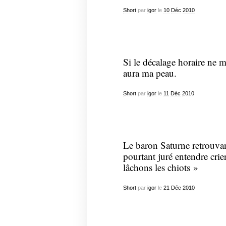
Short
par
igor
le
10
Déc
2010
Si le décalage horaire ne me
aura ma peau.
Short
par
igor
le
11
Déc
2010
Le baron Saturne retrouva
pourtant juré entendre crie
lâchons les chiots »
Short
par
igor
le
21
Déc
2010