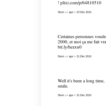
!
plixi.com/p/64810510
Short
par
igor
le
23
Déc
2010
Certaines personnes voudra
2000, et moi ça me fait vra
bit.ly/hezxu0
Short
par
igor
le
31
Déc
2010
Well it’s been a long time,
smile.
Short
par
igor
le
31
Déc
2010