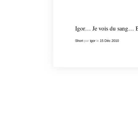
Igor… Je vois du sang… B
Short
par
igor
le
15
Déc
2010