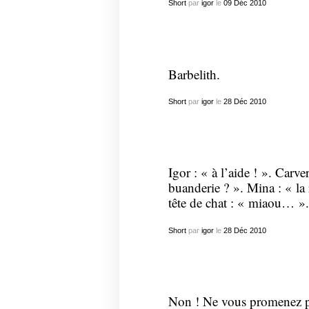
Short
par
igor
le
09
Déc
2010
Barbelith.
Short
par
igor
le
28
Déc
2010
Igor : « à l’aide ! ». Carve
buanderie ? ». Mina : « l
tête de chat : « miaou… ».
Short
par
igor
le
28
Déc
2010
Non ! Ne vous promenez pa