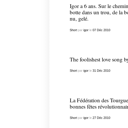
Igor a 6 ans. Sur le chemin 
botte dans un trou, de la bo
nu, gelé.
Short
par
igor
le
07
Déc
2010
The foolishest love song by 
Short
par
igor
le
31
Déc
2010
La Fédération des Tourguen
bonnes fêtes révolutionnai
Short
par
igor
le
27
Déc
2010