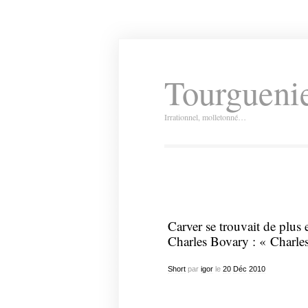
Tourguenie
Irrationnel, molletonné…
Carver se trouvait de plus
Charles Bovary : « Charles
Short
par
igor
le
20
Déc
2010