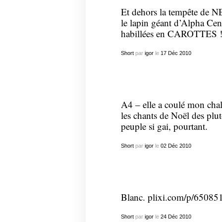
Et dehors la tempête de 
le lapin géant d’Alpha Ce
habillées en CAROTTES 
Short
par
igor
le
17
Déc
2010
A4 – elle a coulé mon cha
les chants de Noël des plut
peuple si gai, pourtant.
Short
par
igor
le
02
Déc
2010
Blanc.
plixi.com/p/65085
Short
par
igor
le
24
Déc
2010