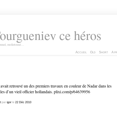
ourgueniev ce héros
ionnel, molletonné…
Accueil
Old
Short
A p
avait retrouvé un des premiers travaux en couleur de Nadar dans les
les d’un vieil officier hollandais.
plixi.com/p/64639956
t
par
igor
le
22
Déc
2010