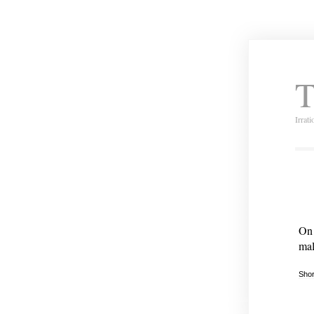
T
Irrat
On 
mal
Shor