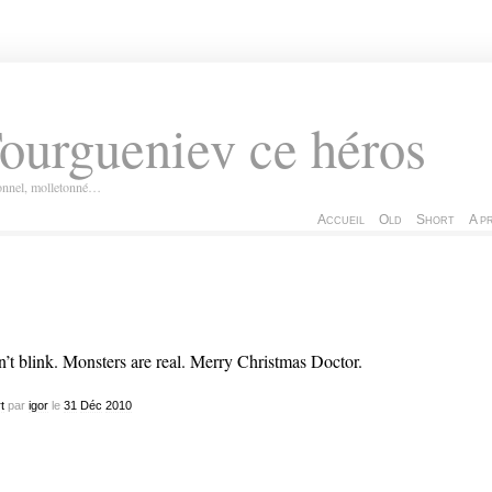
ourgueniev ce héros
ionnel, molletonné…
Accueil
Old
Short
A p
’t blink. Monsters are real. Merry Christmas Doctor.
t
par
igor
le
31
Déc
2010